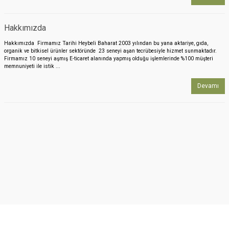
Hakkımızda
Hakkımızda Firmamız Tarihi Heybeli Baharat 2003 yılından bu yana aktariye, gıda,
organik ve bitkisel ürünler sektöründe 23 seneyi aşan tecrübesiyle hizmet sunmaktadır.
Firmamız 10 seneyi aşmış E-ticaret alanında yapmış olduğu işlemlerinde %100 müşteri
memnuniyeti ile istik ...
Devamı