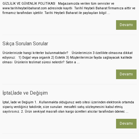
GİZLİLİK VE GÜVENLİK POLİTİKASI Mağazamızda verilen tüm servisler ve
www.tarihiheybelibaharat.com adresinde kayıtlı Tarihİ Heybeli Baharat firmamıza aittir ve
firmamız tarafından işletilir. Tarihi Heybeli Baharat ile paylaşılan bilgil ...
Devamı
Sıkça Sorulan Sorular
Ürünlerinizde hangi kriterler bulunmaktadır? Ürünlerimizin 3 özellikte olmasına dikkat
ediyoruz: 1) Doğal veya organik 2) Estetik 3) Müşterilerimize fayda sağlayacak kalitede
olması Ürünlerin teslimat süresi nelerdir? Satın a ...
Devamı
İptal,İade ve Değişim
İptal, İade ve Değişim 1. .Kullanmakta olduğunuz web sitesi üzerinden elektronik ortamda
sipariş verdiğiniz takdirde, size sunulan mesafeli satış sözleşmesini kabul etmiş
sayılırsınız. 2. Ürün sevkiyat masrafı olan kargo ücretleri alıcılar tarafından ödenec ...
Devamı