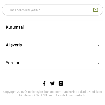
Gönder
Kurumsal
Alışveriş
Yardım
Copyright 2016 © Tarihiheybelibaharat.com Tüm hakları saklıdır. Kredi kartı
bilgileriniz 256bit SSL sertifikası ile korunmaktadır.