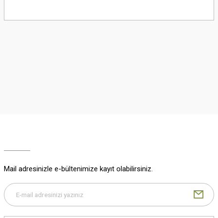
Bu ürünün fiyat bilgisi, resim, ürün açıklamalarında ve diğer konularda
yetersiz gördüğünüz noktaları öneri formunu kullanarak tarafımıza
iletebilirsiniz.
Görüş ve önerileriniz için teşekkür ederiz.
Ürün resmi kalitesiz, bozuk veya görüntülenemiyor.
Ürün açıklamasında eksik bilgiler bulunuyor.
Ürün bilgilerinde hatalar bulunuyor.
Ürün fiyatı diğer sitelerden daha pahalı.
Bu ürüne benzer farklı alternatifler olmalı.
Mail adresinizle e-bültenimize kayıt olabilirsiniz.
Gönder