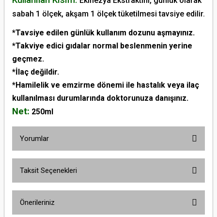
Kullanılan Kısım:
Ekinezya Ekstraktını, günlük olarak
sabah 1 ölçek, akşam 1 ölçek tüketilmesi tavsiye edilir.
*Tavsiye edilen günlük kullanım dozunu aşmayınız.
*Takviye edici gıdalar normal beslenmenin yerine
geçmez.
*İlaç değildir.
*Hamilelik ve emzirme dönemi ile hastalık veya ilaç
kullanılması durumlarında doktorunuza danışınız.
Net:
250ml
Yorumlar
Taksit Seçenekleri
Bu ürüne ilk yorumu siz yapın!
Önerileriniz
Yorum Yaz