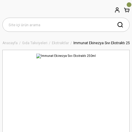
Anasayfa
Gıda Takviyeleri
Ekstraktlar
İmmunat Ekinezya Sıvı Ekstraktı 25