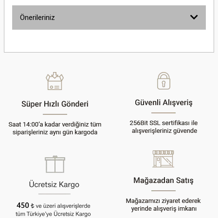
Önerileriniz
Yorum Yaz
Bu ürünün fiyat bilgisi, resim, ürün açıklamalarında ve diğer konularda
yetersiz gördüğünüz noktaları öneri formunu kullanarak tarafımıza
iletebilirsiniz.
Görüş ve önerileriniz için teşekkür ederiz.
Ürün resmi kalitesiz, bozuk veya görüntülenemiyor.
Ürün açıklamasında eksik bilgiler bulunuyor.
Ürün bilgilerinde hatalar bulunuyor.
Ürün fiyatı diğer sitelerden daha pahalı.
Bu ürüne benzer farklı alternatifler olmalı.
Gönder