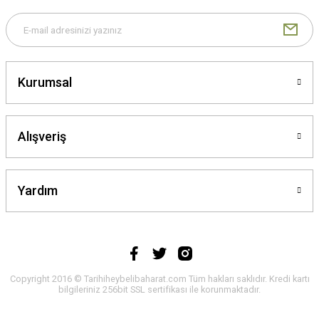
Gönder
Kurumsal
Alışveriş
Yardım
Copyright 2016 © Tarihiheybelibaharat.com Tüm hakları saklıdır. Kredi kartı
bilgileriniz 256bit SSL sertifikası ile korunmaktadır.