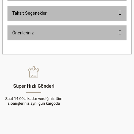
Taksit Seçenekleri
Bu ürüne ilk yorumu siz yapın!
Önerileriniz
Yorum Yaz
Bu ürünün fiyat bilgisi, resim, ürün açıklamalarında ve diğer konularda
yetersiz gördüğünüz noktaları öneri formunu kullanarak tarafımıza
iletebilirsiniz.
Görüş ve önerileriniz için teşekkür ederiz.
Ürün resmi kalitesiz, bozuk veya görüntülenemiyor.
Ürün açıklamasında eksik bilgiler bulunuyor.
Ürün bilgilerinde hatalar bulunuyor.
Ürün fiyatı diğer sitelerden daha pahalı.
Bu ürüne benzer farklı alternatifler olmalı.