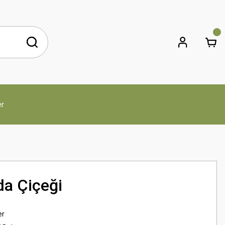
er
da Çiçeği
er