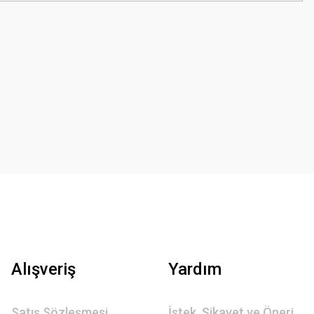
Alışveriş
Yardım
Satış Sözleşmesi
İstek, Şikayet ve Öneri