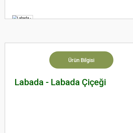
Ürün Bilgisi
Labada - Labada Çiçeği
Bu ürünün fiyat bilgisi, resim, ürün açıklamalarında ve diğer konularda
Görüş ve önerileriniz için teşekkür ederiz.