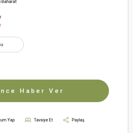
i Baharat
V
!
ince Haber Ver
rum Yap
Tavsiye Et
Paylaş