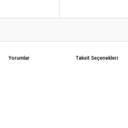
Yorumlar
Taksit Seçenekleri
 yetersiz gördüğünüz noktaları öneri formunu kullanarak tarafımıza iletebilirsini