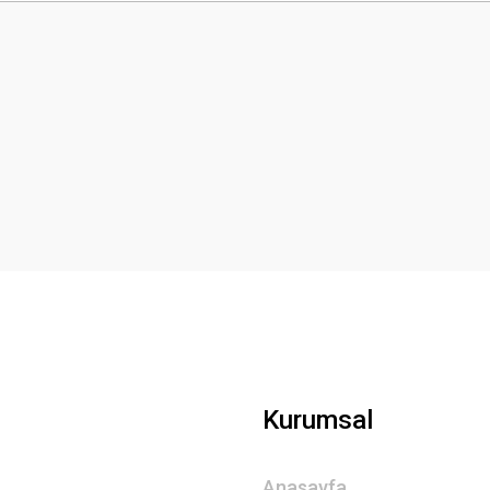
Bu ürüne ilk yorumu siz yapın!
Yorum Yaz
Gönder
Kurumsal
Anasayfa