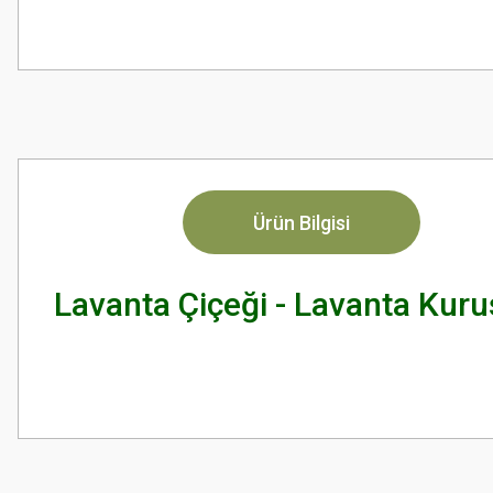
Ürün Bilgisi
Lavanta Çiçeği - Lavanta Kur
Bu ürünün fiyat bilgisi, resim, ürün açıklamalarında ve diğer konularda
Görüş ve önerileriniz için teşekkür ederiz.
Ürün resmi kalitesiz, bozuk veya görüntülenemiyor.