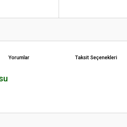
Yorumlar
Taksit Seçenekleri
usu
 yetersiz gördüğünüz noktaları öneri formunu kullanarak tarafımıza iletebilirsini
Bu ürüne ilk yorumu siz yapın!