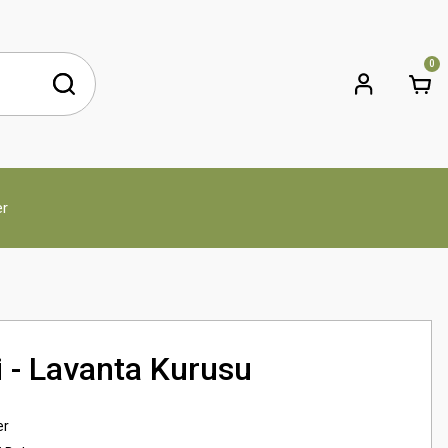
0
er
 - Lavanta Kurusu
er