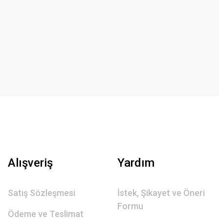
Alışveriş
Yardım
Satış Sözleşmesi
İstek, Şikayet ve Öneri
Formu
Ödeme ve Teslimat