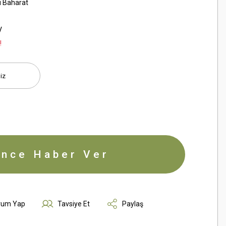
i Baharat
V
!
ince Haber Ver
rum Yap
Tavsiye Et
Paylaş