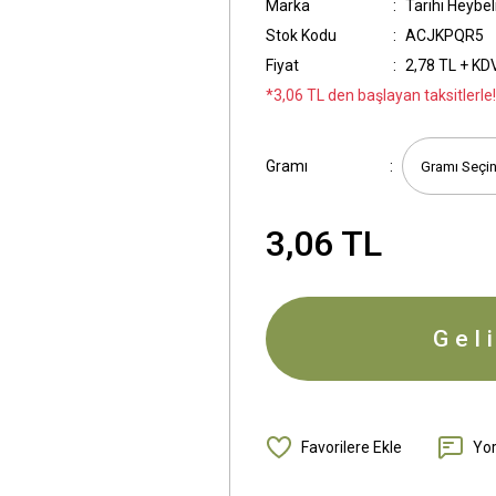
Marka
Tarihi Heybel
Stok Kodu
ACJKPQR5
Fiyat
2,78 TL + KD
*3,06 TL den başlayan taksitlerle!
Gramı
3,06 TL
Gel
Yo