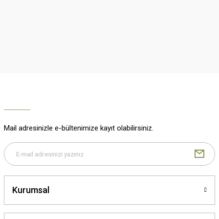
Ürün resmi kalitesiz, bozuk veya görüntülenemiyor.
Ürün açıklamasında eksik bilgiler bulunuyor.
Ürün bilgilerinde hatalar bulunuyor.
Ürün fiyatı diğer sitelerden daha pahalı.
Bu ürüne benzer farklı alternatifler olmalı.
Mail adresinizle e-bültenimize kayıt olabilirsiniz.
Gönder
Kurumsal