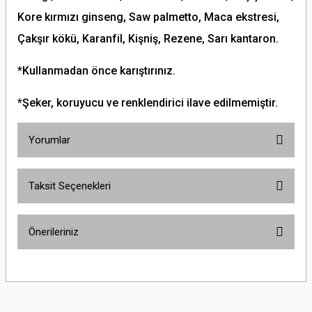
Kore kırmızı ginseng, Saw palmetto, Maca ekstresi,
Çakşır kökü, Karanfil, Kişniş, Rezene, Sarı kantaron.
*Kullanmadan önce karıştırınız.
*Şeker, koruyucu ve renklendirici ilave edilmemiştir.
Yorumlar
Taksit Seçenekleri
Bu ürüne ilk yorumu siz yapın!
Önerileriniz
Yorum Yaz
Bu ürünün fiyat bilgisi, resim, ürün açıklamalarında ve diğer konularda
yetersiz gördüğünüz noktaları öneri formunu kullanarak tarafımıza
iletebilirsiniz.
Görüş ve önerileriniz için teşekkür ederiz.