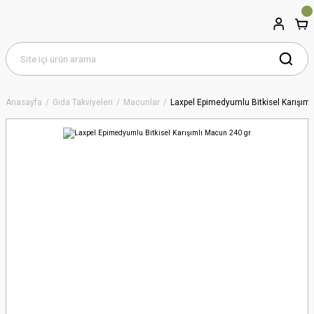
Anasayfa
Gıda Takviyeleri
Macunlar
Laxpel Epimedyumlu Bitkisel Karışım