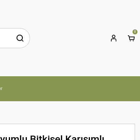
0
er
umlu Bitkisel Karışımlı