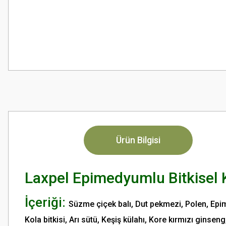
Ürün Bilgisi
Laxpel Epimedyumlu Bitkisel 
İçeriği:
Süzme çiçek balı, Dut pekmezi, Polen, Epim
Kola bitkisi, Arı sütü, Keşiş külahı, Kore kırmızı ginse