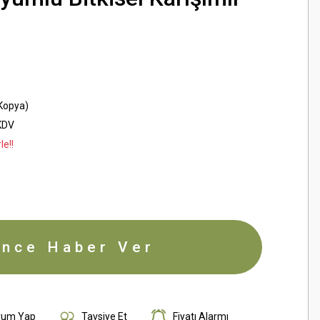
opya)
KDV
le!!
ince Haber Ver
rum Yap
Tavsiye Et
Fiyatı Alarmı