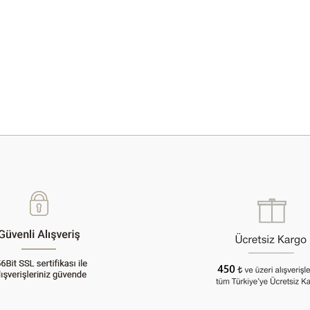
 yetersiz gördüğünüz noktaları öneri formunu kullanarak tarafımıza iletebilirsini
Bu ürüne ilk yorumu siz yapın!
Yorum Yaz