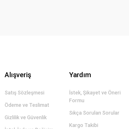
Alışveriş
Yardım
Satış Sözleşmesi
İstek, Şikayet ve Öneri
Formu
Ödeme ve Teslimat
Sıkça Sorulan Sorular
Gizlilik ve Güvenlik
Kargo Takibi