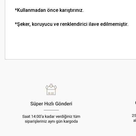
*Kullanmadan önce karıştırınız.
*Şeker, koruyucu ve renklendirici ilave edilmemiştir.
Bu ürünün fiyat bilgisi, resim, ürün açıklamalarında ve diğer konularda
Görüş ve önerileriniz için teşekkür ederiz.
Ürün resmi kalitesiz, bozuk veya görüntülenemiyor.
Ürün açıklamasında eksik bilgiler bulunuyor.
Ürün bilgilerinde hatalar bulunuyor.
Ürün fiyatı diğer sitelerden daha pahalı.
Bu ürüne benzer farklı alternatifler olmalı.