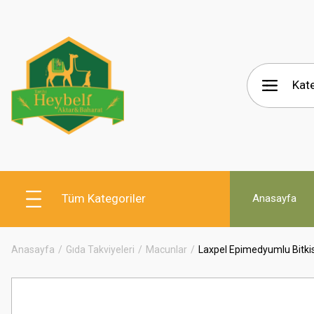
Tüm Kategoriler
Anasayfa
Anasayfa
Gıda Takviyeleri
Macunlar
Laxpel Epimedyumlu Bitkis