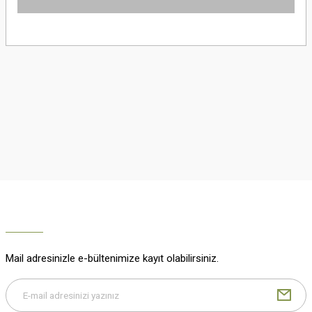
Yorum Yaz
Bu ürünün fiyat bilgisi, resim, ürün açıklamalarında ve diğer konularda
yetersiz gördüğünüz noktaları öneri formunu kullanarak tarafımıza
iletebilirsiniz.
Görüş ve önerileriniz için teşekkür ederiz.
Ürün resmi kalitesiz, bozuk veya görüntülenemiyor.
Ürün açıklamasında eksik bilgiler bulunuyor.
Ürün bilgilerinde hatalar bulunuyor.
Ürün fiyatı diğer sitelerden daha pahalı.
Bu ürüne benzer farklı alternatifler olmalı.
Mail adresinizle e-bültenimize kayıt olabilirsiniz.
Gönder