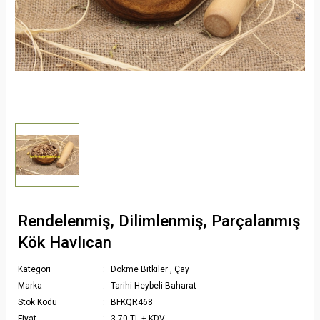
Rendelenmiş, Dilimlenmiş, Parçalanmış
Kök Havlıcan
Kategori
Dökme Bitkiler
,
Çay
Marka
Tarihi Heybeli Baharat
Stok Kodu
BFKQR468
Fiyat
3,70 TL + KDV