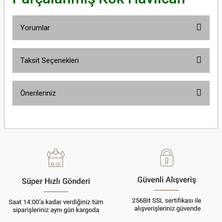
Yorumlar
Taksit Seçenekleri
Bu ürüne ilk yorumu siz yapın!
Önerileriniz
Yorum Yaz
Bu ürünün fiyat bilgisi, resim, ürün açıklamalarında ve diğer konularda
yetersiz gördüğünüz noktaları öneri formunu kullanarak tarafımıza
iletebilirsiniz.
Görüş ve önerileriniz için teşekkür ederiz.
Ürün resmi kalitesiz, bozuk veya görüntülenemiyor.
Ürün açıklamasında eksik bilgiler bulunuyor.
Ürün bilgilerinde hatalar bulunuyor.
Ürün fiyatı diğer sitelerden daha pahalı.