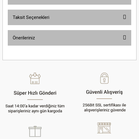
Taksit Seçenekleri
Bu ürüne ilk yorumu siz yapın!
Önerileriniz
Yorum Yaz
Bu ürünün fiyat bilgisi, resim, ürün açıklamalarında ve diğer konularda
yetersiz gördüğünüz noktaları öneri formunu kullanarak tarafımıza
iletebilirsiniz.
Görüş ve önerileriniz için teşekkür ederiz.
Ürün resmi kalitesiz, bozuk veya görüntülenemiyor.
Ürün açıklamasında eksik bilgiler bulunuyor.
Ürün bilgilerinde hatalar bulunuyor.
Ürün fiyatı diğer sitelerden daha pahalı.
Bu ürüne benzer farklı alternatifler olmalı.