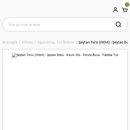
Anasayfa
Bitkiler
Öğütülmüş, Toz Bitkiler
Şeytan Tersi (Hıthıt) - Şeytan Bo