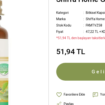
Kategori
Bitkisel Kaps
Marka
Shiffa Home
Stok Kodu
FKMTVZ58
Fiyat
47,22 TL + K
*51,94 TL den başlayan taksitlerle
51,94 TL
Gel
Yo
Paylaş