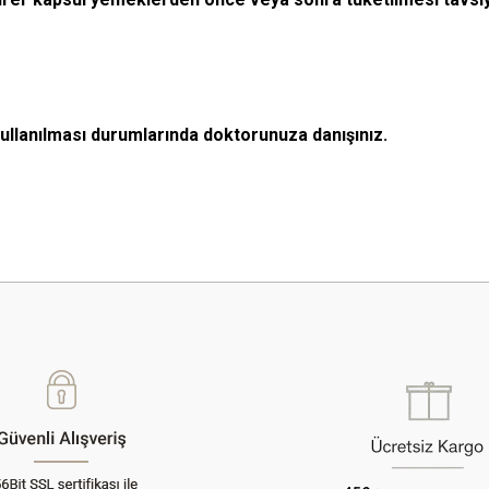
kullanılması durumlarında doktorunuza danışınız.
 yetersiz gördüğünüz noktaları öneri formunu kullanarak tarafımıza iletebilirsini
Bu ürüne ilk yorumu siz yapın!
Yorum Yaz