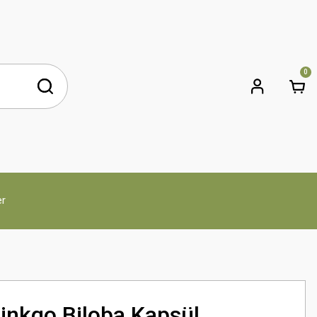
0
er
inkgo Biloba Kapsül