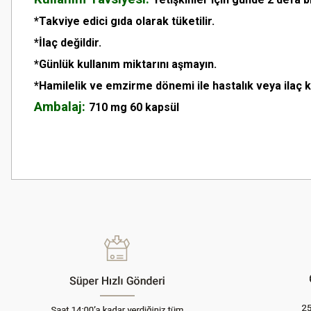
*Takviye edici gıda olarak tüketilir.
*İlaç değildir.
*Günlük kullanım miktarını aşmayın.
*Hamilelik ve emzirme dönemi ile hastalık veya ilaç 
Ambalaj:
710 mg 60 kapsül
Bu ürünün fiyat bilgisi, resim, ürün açıklamalarında ve diğer konularda
Görüş ve önerileriniz için teşekkür ederiz.
Ürün resmi kalitesiz, bozuk veya görüntülenemiyor.
Ürün açıklamasında eksik bilgiler bulunuyor.
Ürün bilgilerinde hatalar bulunuyor.
Ürün fiyatı diğer sitelerden daha pahalı.
Bu ürüne benzer farklı alternatifler olmalı.