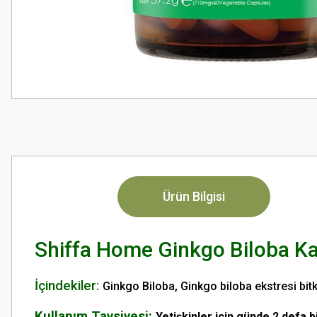
Ürün Bilgisi
Shiffa Home Ginkgo Biloba K
İçindekiler:
Ginkgo Biloba, Ginkgo biloba ekstresi bitk
Kullanım Tavsiyesi:
Yetişkinler için günde 2 defa 