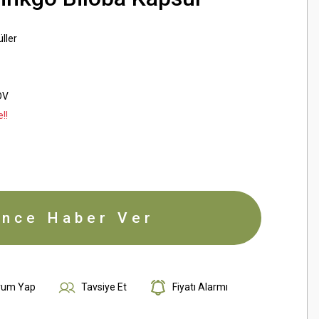
üller
DV
!!
ince Haber Ver
rum Yap
Tavsiye Et
Fiyatı Alarmı