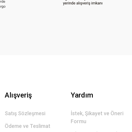
Alışveriş
Yardım
Satış Sözleşmesi
İstek, Şikayet ve Öneri
Formu
Ödeme ve Teslimat