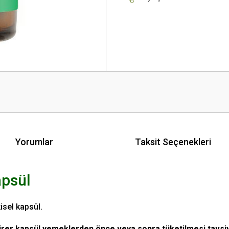
Yorumlar
Taksit Seçenekleri
apsül
isel kapsül.
birer kapsül yemeklerden önce veya sonra tüketilmesi tavsiye