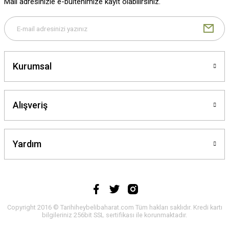
Mail adresinizle e-bültenimize kayıt olabilirsiniz.
Gönder
Kurumsal
Alışveriş
Yardım
Copyright 2016 © Tarihiheybelibaharat.com Tüm hakları saklıdır. Kredi kartı
bilgileriniz 256bit SSL sertifikası ile korunmaktadır.