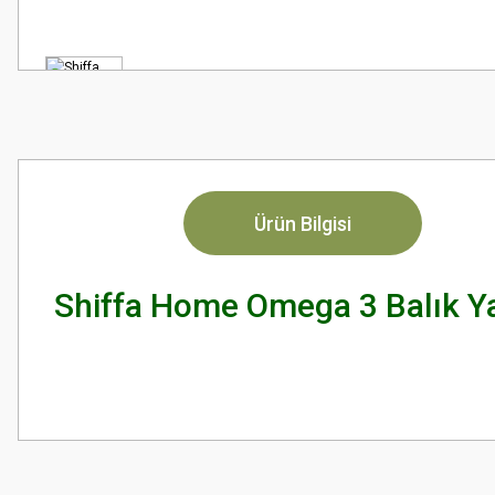
Ürün Bilgisi
Shiffa Home Omega 3 Balık Ya
Bu ürünün fiyat bilgisi, resim, ürün açıklamalarında ve diğer konularda
Görüş ve önerileriniz için teşekkür ederiz.
Ürün resmi kalitesiz, bozuk veya görüntülenemiyor.