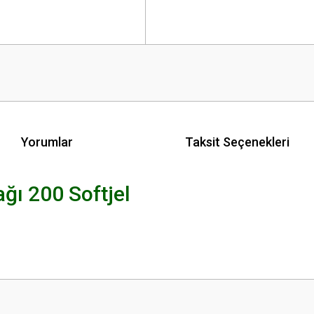
Yorumlar
Taksit Seçenekleri
ğı 200 Softjel
 yetersiz gördüğünüz noktaları öneri formunu kullanarak tarafımıza iletebilirsini
Bu ürüne ilk yorumu siz yapın!