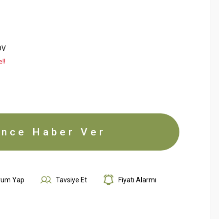
DV
!!
ince Haber Ver
rum Yap
Tavsiye Et
Fiyatı Alarmı