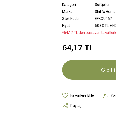
Kategori
Softjeller
Marka
Shiffa Home
Stok Kodu
EFKQU467
Fiyat
58,33 TL + K
*64,17 TL den başlayan taksitlerle
64,17 TL
Gel
Yo
Paylaş