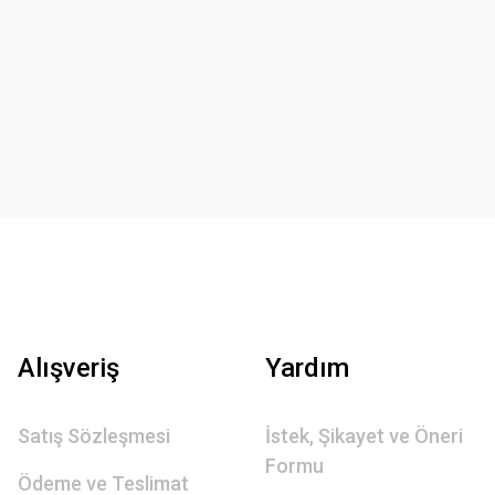
Alışveriş
Yardım
Satış Sözleşmesi
İstek, Şikayet ve Öneri
Formu
Ödeme ve Teslimat