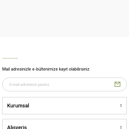
Ürün resmi kalitesiz, bozuk veya görüntülenemiyor.
Ürün açıklamasında eksik bilgiler bulunuyor.
Ürün bilgilerinde hatalar bulunuyor.
Ürün fiyatı diğer sitelerden daha pahalı.
Bu ürüne benzer farklı alternatifler olmalı.
Mail adresinizle e-bültenimize kayıt olabilirsiniz.
Gönder
Kurumsal
Alışveriş