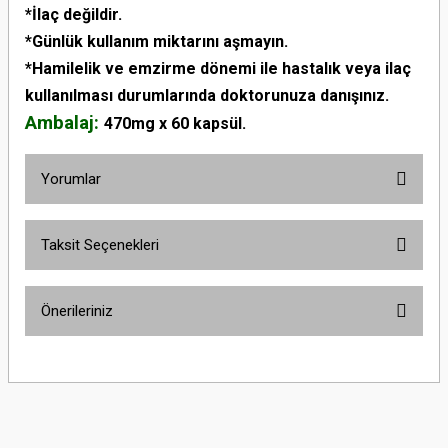
*İlaç değildir.
*Günlük kullanım miktarını aşmayın.
*Hamilelik ve emzirme dönemi ile hastalık veya ilaç
kullanılması durumlarında doktorunuza danışınız.
Ambalaj:
470mg x 60 kapsül.
Yorumlar
Taksit Seçenekleri
Bu ürüne ilk yorumu siz yapın!
Önerileriniz
Yorum Yaz
Bu ürünün fiyat bilgisi, resim, ürün açıklamalarında ve diğer konularda
yetersiz gördüğünüz noktaları öneri formunu kullanarak tarafımıza
iletebilirsiniz.
Görüş ve önerileriniz için teşekkür ederiz.