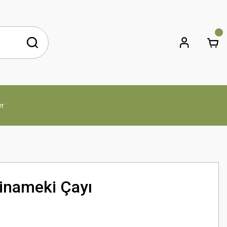
er
inameki Çayı