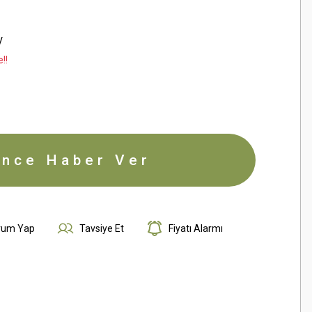
V
!!
ince Haber Ver
rum Yap
Tavsiye Et
Fiyatı Alarmı