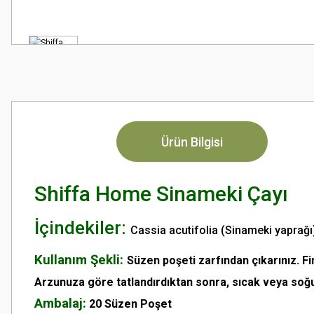
Ürün Bilgisi
Shiffa Home Sinameki Çayı
İçindekiler:
Cassia acutifolia (Sinameki yaprağı
Kullanım Şekli:
Süzen poşeti zarfından çıkarınız. F
Arzunuza göre tatlandırdıktan sonra, sıcak veya soğu
Ambalaj:
20 Süzen Poşet