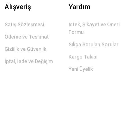
Alışveriş
Yardım
Satış Sözleşmesi
İstek, Şikayet ve Öneri
Formu
Ödeme ve Teslimat
Sıkça Sorulan Sorular
Gizlilik ve Güvenlik
Kargo Takibi
İptal, İade ve Değişim
Yeni Üyelik