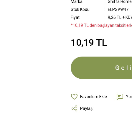
Marka
Shiffa Home
Stok Kodu
ELPSVW47
Fiyat
9,26 TL + KD
*10,19 TL den başlayan taksitlerle
10,19 TL
Gel
Yo
Paylaş