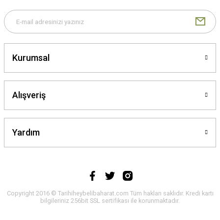
Gönder
Kurumsal
Alışveriş
Yardım
Copyright 2016 © Tarihiheybelibaharat.com Tüm hakları saklıdır. Kredi kartı
bilgileriniz 256bit SSL sertifikası ile korunmaktadır.