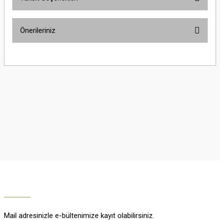
Bu ürüne ilk yorumu siz yapın!
Önerileriniz
Yorum Yaz
Bu ürünün fiyat bilgisi, resim, ürün açıklamalarında ve diğer konularda
yetersiz gördüğünüz noktaları öneri formunu kullanarak tarafımıza
iletebilirsiniz.
Görüş ve önerileriniz için teşekkür ederiz.
Ürün resmi kalitesiz, bozuk veya görüntülenemiyor.
Ürün açıklamasında eksik bilgiler bulunuyor.
Ürün bilgilerinde hatalar bulunuyor.
Ürün fiyatı diğer sitelerden daha pahalı.
Bu ürüne benzer farklı alternatifler olmalı.
Mail adresinizle e-bültenimize kayıt olabilirsiniz.