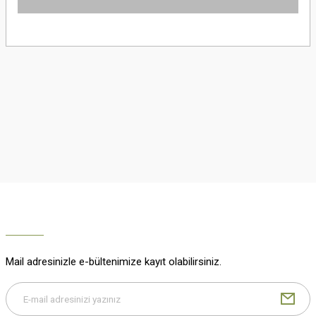
Yorum Yaz
Bu ürünün fiyat bilgisi, resim, ürün açıklamalarında ve diğer konularda
yetersiz gördüğünüz noktaları öneri formunu kullanarak tarafımıza
iletebilirsiniz.
Görüş ve önerileriniz için teşekkür ederiz.
Ürün resmi kalitesiz, bozuk veya görüntülenemiyor.
Ürün açıklamasında eksik bilgiler bulunuyor.
Ürün bilgilerinde hatalar bulunuyor.
Ürün fiyatı diğer sitelerden daha pahalı.
Bu ürüne benzer farklı alternatifler olmalı.
Mail adresinizle e-bültenimize kayıt olabilirsiniz.
Gönder