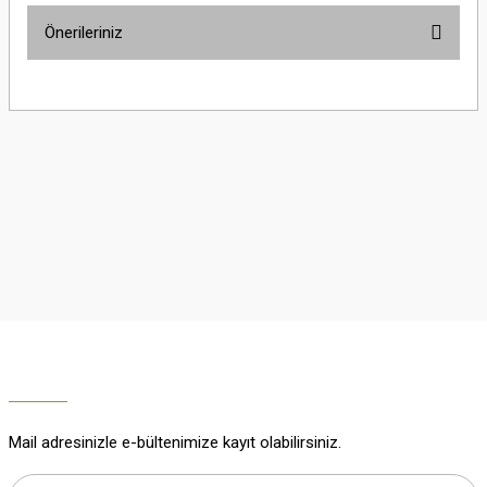
Önerileriniz
Yorum Yaz
Bu ürünün fiyat bilgisi, resim, ürün açıklamalarında ve diğer konularda
yetersiz gördüğünüz noktaları öneri formunu kullanarak tarafımıza
iletebilirsiniz.
Görüş ve önerileriniz için teşekkür ederiz.
Ürün resmi kalitesiz, bozuk veya görüntülenemiyor.
Ürün açıklamasında eksik bilgiler bulunuyor.
Ürün bilgilerinde hatalar bulunuyor.
Ürün fiyatı diğer sitelerden daha pahalı.
Bu ürüne benzer farklı alternatifler olmalı.
Mail adresinizle e-bültenimize kayıt olabilirsiniz.
Gönder