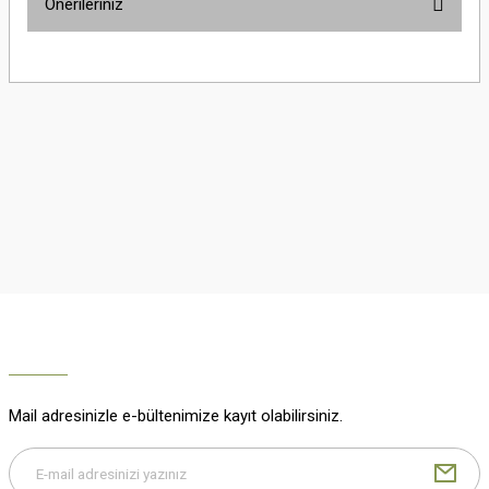
Önerileriniz
Yorum Yaz
Bu ürünün fiyat bilgisi, resim, ürün açıklamalarında ve diğer konularda
yetersiz gördüğünüz noktaları öneri formunu kullanarak tarafımıza
iletebilirsiniz.
Görüş ve önerileriniz için teşekkür ederiz.
Ürün resmi kalitesiz, bozuk veya görüntülenemiyor.
Ürün açıklamasında eksik bilgiler bulunuyor.
Ürün bilgilerinde hatalar bulunuyor.
Ürün fiyatı diğer sitelerden daha pahalı.
Bu ürüne benzer farklı alternatifler olmalı.
Mail adresinizle e-bültenimize kayıt olabilirsiniz.
Gönder