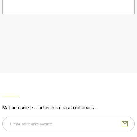
Bu ürünün fiyat bilgisi, resim, ürün açıklamalarında ve diğer konularda
yetersiz gördüğünüz noktaları öneri formunu kullanarak tarafımıza
iletebilirsiniz.
Görüş ve önerileriniz için teşekkür ederiz.
Ürün resmi kalitesiz, bozuk veya görüntülenemiyor.
Ürün açıklamasında eksik bilgiler bulunuyor.
Ürün bilgilerinde hatalar bulunuyor.
Ürün fiyatı diğer sitelerden daha pahalı.
Bu ürüne benzer farklı alternatifler olmalı.
Mail adresinizle e-bültenimize kayıt olabilirsiniz.
Gönder