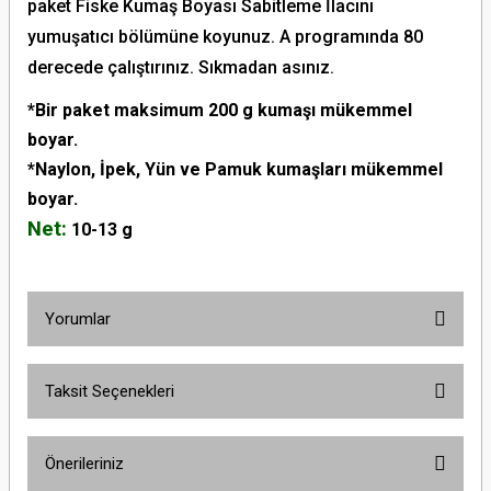
paket Fiske Kumaş Boyası Sabitleme İlacını
yumuşatıcı bölümüne koyunuz. A programında 80
derecede çalıştırınız. Sıkmadan asınız.
*Bir paket maksimum 200 g kumaşı mükemmel
boyar.
*Naylon, İpek, Yün ve Pamuk kumaşları mükemmel
boyar.
Net:
10-13 g
Yorumlar
Taksit Seçenekleri
Bu ürüne ilk yorumu siz yapın!
Önerileriniz
Yorum Yaz